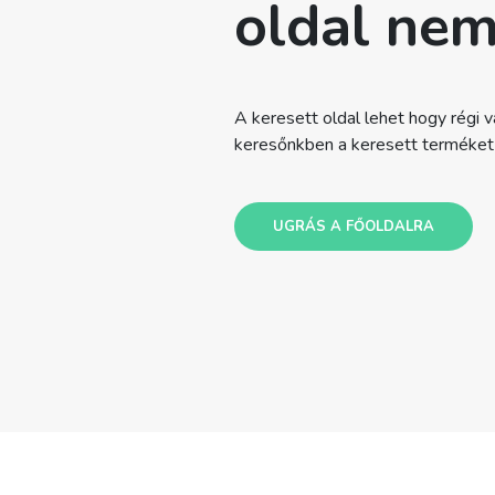
oldal nem
A keresett oldal lehet hogy régi va
keresőnkben a keresett terméket v
UGRÁS A FŐOLDALRA