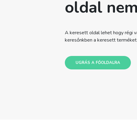
oldal nem
A keresett oldal lehet hogy régi va
keresőnkben a keresett terméket v
UGRÁS A FŐOLDALRA