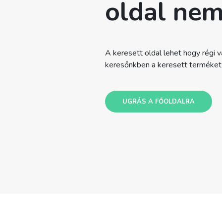
oldal nem
A keresett oldal lehet hogy régi va
keresőnkben a keresett terméket v
UGRÁS A FŐOLDALRA