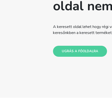
oldal nem
A keresett oldal lehet hogy régi va
keresőnkben a keresett terméket v
UGRÁS A FŐOLDALRA