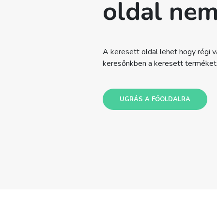
oldal nem
A keresett oldal lehet hogy régi va
keresőnkben a keresett terméket v
UGRÁS A FŐOLDALRA